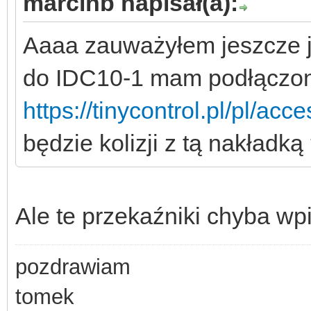
marcinb napisał(a):
Aaaa zauważyłem jeszcze je
do IDC10-1 mam podłączon
https://tinycontrol.pl/pl/acc
będzie kolizji z tą nakładką
Ale te przekaźniki chyba wp
pozdrawiam
tomek