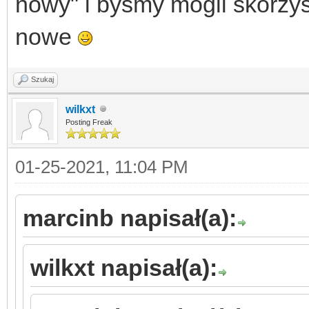
nowy" i byśmy mogli skorzy
nowe
Szukaj
wilkxt
Posting Freak
01-25-2021, 11:04 PM
marcinb napisał(a):
wilkxt napisał(a):