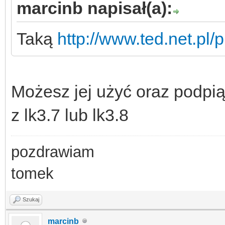
marcinb napisał(a):
Taką
http://www.ted.net.pl/p
Możesz jej użyć oraz podpi
z lk3.7 lub lk3.8
pozdrawiam
tomek
Szukaj
marcinb