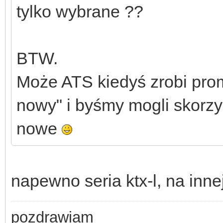
tylko wybrane ??
BTW.
Może ATS kiedyś zrobi prom
nowy" i byśmy mogli skorz
nowe
napewno seria ktx-l, na inn
pozdrawiam