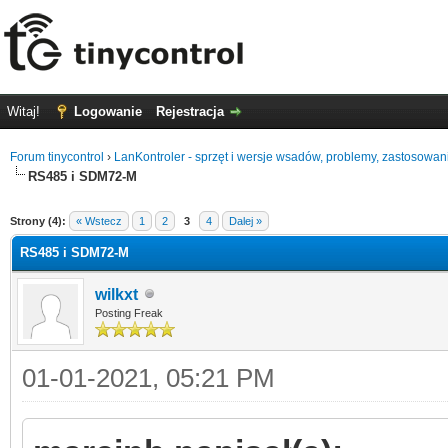
Witaj!
Logowanie
Rejestracja
Forum tinycontrol
›
LanKontroler - sprzęt i wersje wsadów, problemy, zastosowan
RS485 i SDM72-M
0
Strony (4):
« Wstecz
1
2
3
4
Dalej »
RS485 i SDM72-M
wilkxt
Posting Freak
01-01-2021, 05:21 PM