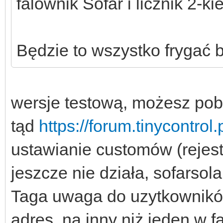
falownik Sofar i licznik 2
Będzie to wszystko frygać 
wersje testową, możesz pob
tąd
https://forum.tinycontro
ustawianie customów (rejes
jeszcze nie działa, sofarsol
Taga uwaga do uzytkowników 
adres na inny niż jeden w fal