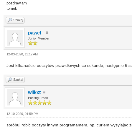
pozdrawiam
tomek
Szukaj
pawel_
Junior Member
12-03-2020, 11:12 AM
Jest kilkanaście odczytów prawidłowych co sekundę, następnie 6 s
Szukaj
wilkxt
Posting Freak
12-10-2020, 01:59 PM
spróbuj robić odczyty innym programamem, np. curlem wysylajac zap