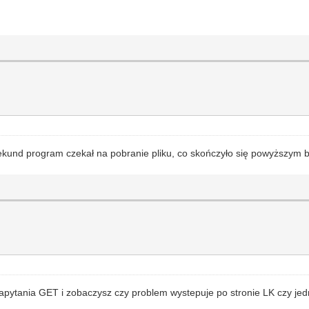
ekund program czekał na pobranie pliku, co skończyło się powyższym bł
ytania GET i zobaczysz czy problem wystepuje po stronie LK czy jedna