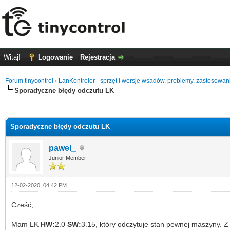
Witaj!
Logowanie
Rejestracja
Forum tinycontrol
›
LanKontroler - sprzęt i wersje wsadów, problemy, zastosowan
Sporadyczne błędy odczutu LK
0 głosów - średnia: 0
1
2
3
4
5
Sporadyczne błędy odczutu LK
pawel_
Junior Member
12-02-2020, 04:42 PM
Cześć,
Mam LK
HW:
2.0
SW:
3.15, który odczytuje stan pewnej maszyny. 