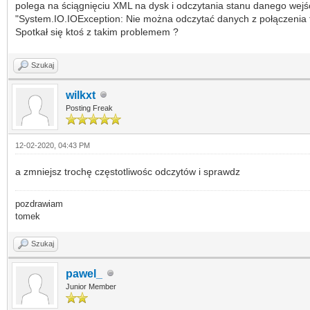
polega na ściągnięciu XML na dysk i odczytania stanu danego wejści
"System.IO.IOException: Nie można odczytać danych z połączenia t
Spotkał się ktoś z takim problemem ?
Szukaj
wilkxt
Posting Freak
12-02-2020, 04:43 PM
a zmniejsz trochę częstotliwośc odczytów i sprawdz
pozdrawiam
tomek
Szukaj
pawel_
Junior Member