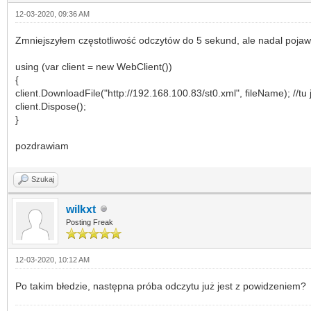
12-03-2020, 09:36 AM
Zmniejszyłem częstotliwość odczytów do 5 sekund, ale nadal pojawi
using (var client = new WebClient())
{
client.DownloadFile("http://192.168.100.83/st0.xml", fileName); //tu 
client.Dispose();
}
pozdrawiam
Szukaj
wilkxt
Posting Freak
12-03-2020, 10:12 AM
Po takim błedzie, następna próba odczytu już jest z powidzeniem?