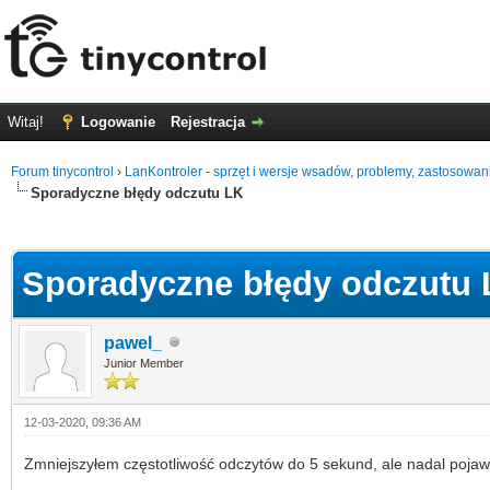
Witaj!
Logowanie
Rejestracja
Forum tinycontrol
›
LanKontroler - sprzęt i wersje wsadów, problemy, zastosowan
Sporadyczne błędy odczutu LK
0
Sporadyczne błędy odczutu
pawel_
Junior Member
12-03-2020, 09:36 AM
Zmniejszyłem częstotliwość odczytów do 5 sekund, ale nadal pojawi