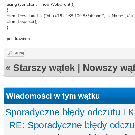
using (var client = new WebClient())
{
client.DownloadFile("http://192.168.100.83/st0.xml", fileName); //tu 
client.Dispose();
}
pozdrawiam
Szukaj
«
Starszy wątek
|
Nowszy wą
Wiadomości w tym wątku
Sporadyczne błędy odczutu LK
RE: Sporadyczne błędy odczu