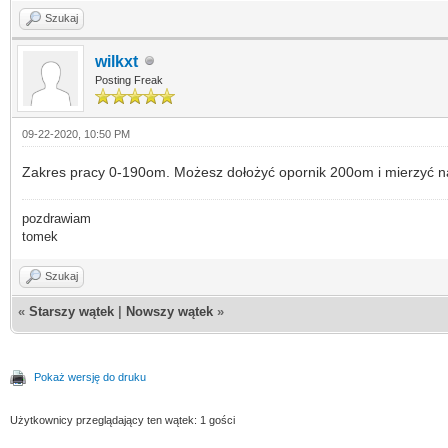
Szukaj
wilkxt
Posting Freak
09-22-2020, 10:50 PM
Zakres pracy 0-190om. Możesz dołożyć opornik 200om i mierzyć nap
pozdrawiam
tomek
Szukaj
«
Starszy wątek
|
Nowszy wątek
»
Pokaż wersję do druku
Użytkownicy przeglądający ten wątek: 1 gości