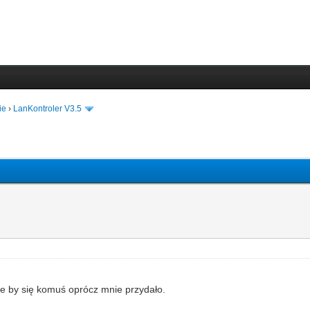
ie
›
LanKontroler V3.5
 by się komuś oprócz mnie przydało.