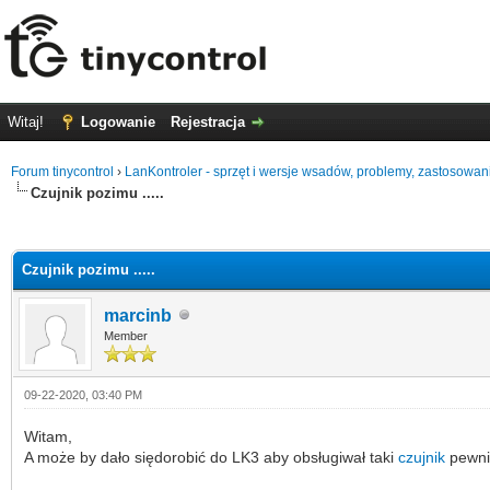
Witaj!
Logowanie
Rejestracja
Forum tinycontrol
›
LanKontroler - sprzęt i wersje wsadów, problemy, zastosowan
Czujnik pozimu .....
0 głosów - średnia: 0
1
2
3
4
5
Czujnik pozimu .....
marcinb
Member
09-22-2020, 03:40 PM
Witam,
A może by dało siędorobić do LK3 aby obsługiwał taki
czujnik
pewnie