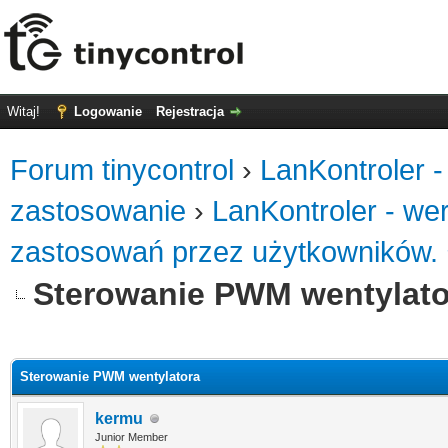
Witaj!
Logowanie
Rejestracja
Forum tinycontrol
›
LanKontroler -
zastosowanie
›
LanKontroler - we
zastosowań przez użytkowników.
Sterowanie PWM wentylato
0
Sterowanie PWM wentylatora
kermu
Junior Member