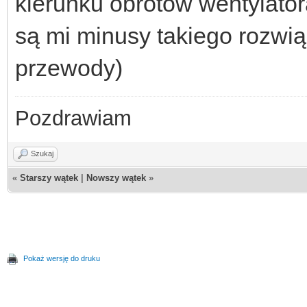
kierunku obrotów wentylato
są mi minusy takiego rozwiąz
przewody)
Pozdrawiam
Szukaj
«
Starszy wątek
|
Nowszy wątek
»
Pokaż wersję do druku