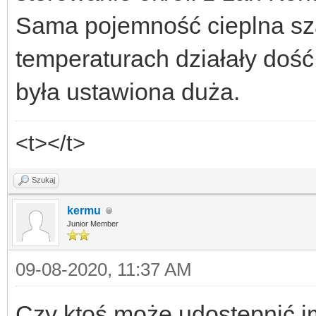
Sama pojemność cieplna sz
temperaturach działały dość
była ustawiona duża.
<t></t>
Szukaj
kermu
Junior Member
09-08-2020, 11:37 AM
Czy ktoś może udostępnić i