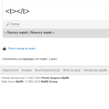
<t></t>
Szukaj
«
Starszy wątek
|
Nowszy wątek
»
Pokaż wersję do druku
Użytkownicy przeglądający ten wątek: 1 gości
Ekipa forum
Kontakt
forum.tinycontrol.pl
Wróć do góry
Wersja bez grafiki
Polskie tłumaczenie © 2007-2026
Polski Support MyBB
Silnik forum
MyBB
, © 2002-2026
MyBB Group
.