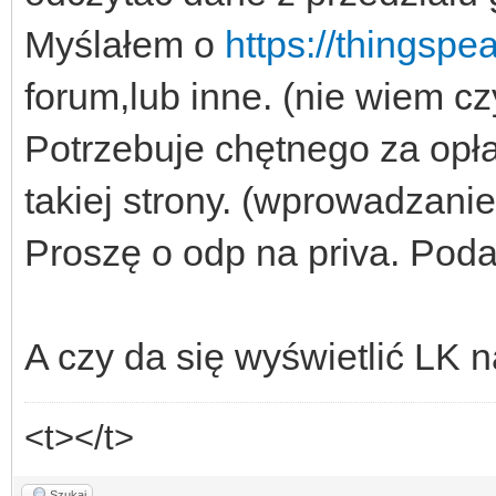
Myślałem o
https://thingsp
forum,lub inne. (nie wiem cz
Potrzebuje chętnego za opła
takiej strony. (wprowadzanie
Proszę o odp na priva. Poda
A czy da się wyświetlić LK
<t></t>
Szukaj