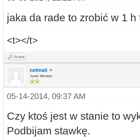
jaka da rade to zrobić w 1 h 
<t></t>
Szukaj
netmati
Junior Member
05-14-2014, 09:37 AM
Czy ktoś jest w stanie to w
Podbijam stawkę.