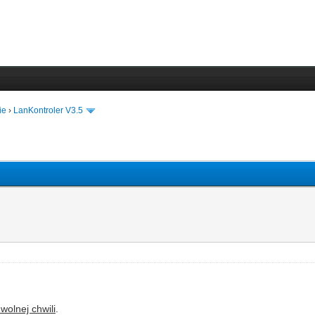
ie
›
LanKontroler V3.5
wolnej chwili
.