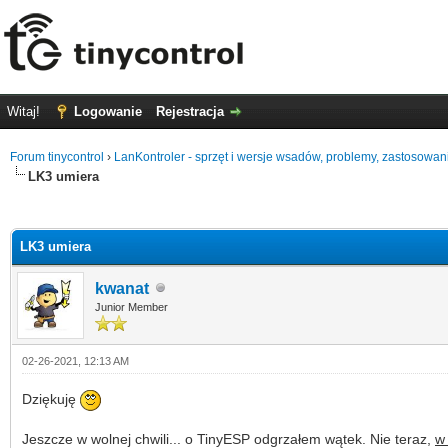
Witaj!
Logowanie
Rejestracja
Forum tinycontrol
›
LanKontroler - sprzęt i wersje wsadów, problemy, zastosowan
LK3 umiera
0 głosów - średnia: 0
1
2
3
4
5
LK3 umiera
kwanat
Junior Member
02-26-2021, 12:13 AM
Dziękuję
Jeszcze w wolnej chwili... o TinyESP odgrzałem wątek. Nie teraz,
w 