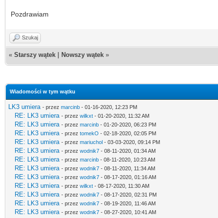
Pozdrawiam
Szukaj
«
Starszy wątek
|
Nowszy wątek
»
Wiadomości w tym wątku
LK3 umiera
- przez
marcinb
- 01-16-2020, 12:23 PM
RE: LK3 umiera
- przez
wilkxt
- 01-20-2020, 11:32 AM
RE: LK3 umiera
- przez
marcinb
- 01-20-2020, 06:23 PM
RE: LK3 umiera
- przez
tomekO
- 02-18-2020, 02:05 PM
RE: LK3 umiera
- przez
mariuchol
- 03-03-2020, 09:14 PM
RE: LK3 umiera
- przez
wodnik7
- 08-11-2020, 01:34 AM
RE: LK3 umiera
- przez
marcinb
- 08-11-2020, 10:23 AM
RE: LK3 umiera
- przez
wodnik7
- 08-11-2020, 11:34 AM
RE: LK3 umiera
- przez
wodnik7
- 08-17-2020, 01:16 AM
RE: LK3 umiera
- przez
wilkxt
- 08-17-2020, 11:30 AM
RE: LK3 umiera
- przez
wodnik7
- 08-17-2020, 02:31 PM
RE: LK3 umiera
- przez
wodnik7
- 08-19-2020, 11:46 AM
RE: LK3 umiera
- przez
wodnik7
- 08-27-2020, 10:41 AM