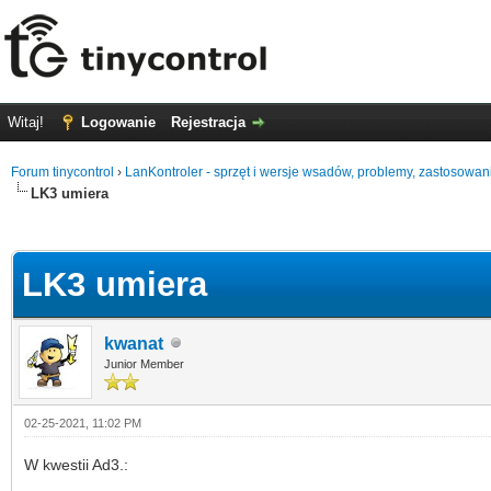
Witaj!
Logowanie
Rejestracja
Forum tinycontrol
›
LanKontroler - sprzęt i wersje wsadów, problemy, zastosowan
LK3 umiera
0
LK3 umiera
kwanat
Junior Member
02-25-2021, 11:02 PM
W kwestii Ad3.: