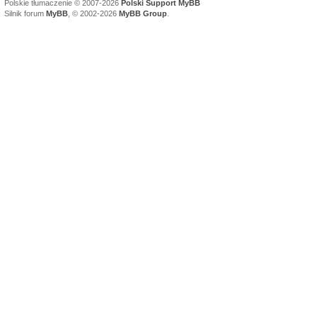
Polskie tłumaczenie © 2007-2026
Polski Support MyBB
Silnik forum
MyBB
, © 2002-2026
MyBB Group
.