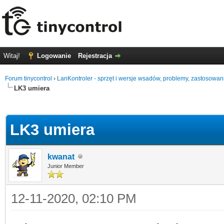
Witaj!
Logowanie
Rejestracja
Forum tinycontrol
›
LanKontroler - sprzęt i wersje wsadów, problemy, zastosowan
LK3 umiera
0
LK3 umiera
kwanat
Junior Member
12-11-2020, 02:10 PM