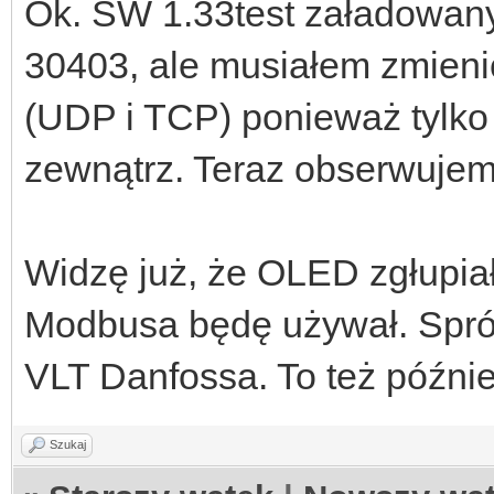
Ok. SW 1.33test załadowany
30403, ale musiałem zmienić
(UDP i TCP) ponieważ tylko
zewnątrz. Teraz obserwujemy
Widzę już, że OLED zgłupiał,
Modbusa będę używał. Sprób
VLT Danfossa. To też późnie
Szukaj