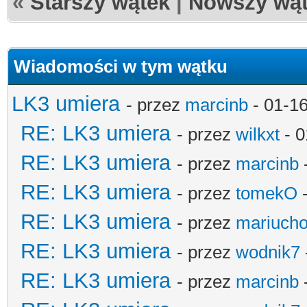
«
Starszy wątek
|
Nowszy wą
Wiadomości w tym wątku
LK3 umiera
- przez
marcinb
- 01-1
RE: LK3 umiera
- przez
wilkxt
- 0
RE: LK3 umiera
- przez
marcinb
RE: LK3 umiera
- przez
tomekO
-
RE: LK3 umiera
- przez
mariucho
RE: LK3 umiera
- przez
wodnik7
RE: LK3 umiera
- przez
marcinb