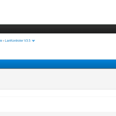
ie
›
LanKontroler V3.5