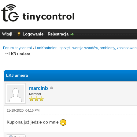
Witaj!
Logowanie
Rejestracja
Forum tinycontrol
›
LanKontroler - sprzęt i wersje wsadów, problemy, zastosowan
LK3 umiera
0 głosów - średnia: 0
1
2
3
4
5
LK3 umiera
marcinb
Member
11-19-2020, 04:15 PM
Kupiona już jedzie do mnie