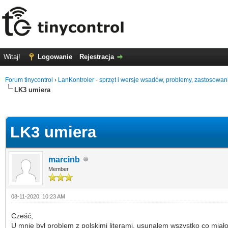
Witaj!
Logowanie
Rejestracja
Forum tinycontrol
›
LanKontroler - sprzęt i wersje wsadów, problemy, zastosowan
LK3 umiera
0
LK3 umiera
marcinb
Member
08-11-2020, 10:23 AM
Cześć,
U mnie był problem z polskimi literami, usunąłem wszystko co miał