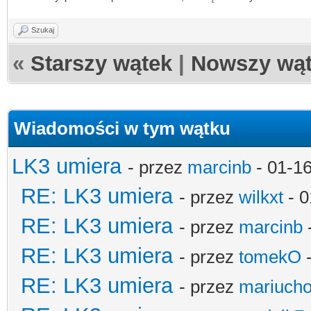
Szukaj
«
Starszy wątek
|
Nowszy wą
Wiadomości w tym wątku
LK3 umiera
- przez
marcinb
- 01-1
RE: LK3 umiera
- przez
wilkxt
- 0
RE: LK3 umiera
- przez
marcinb
RE: LK3 umiera
- przez
tomekO
-
RE: LK3 umiera
- przez
mariucho