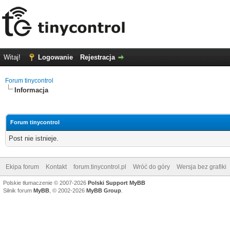
Witaj!
Logowanie
Rejestracja
Forum tinycontrol
Informacja
Forum tinycontrol
Post nie istnieje.
Ekipa forum
Kontakt
forum.tinycontrol.pl
Wróć do góry
Wersja bez grafiki
Polskie tłumaczenie © 2007-2026
Polski Support MyBB
Silnik forum
MyBB
, © 2002-2026
MyBB Group
.