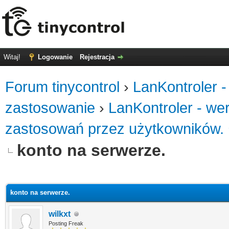
Witaj!
Logowanie
Rejestracja
Forum tinycontrol
›
LanKontroler -
zastosowanie
›
LanKontroler - we
zastosowań przez użytkowników.
konto na serwerze.
0
konto na serwerze.
wilkxt
Posting Freak