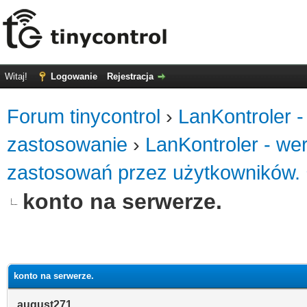
Witaj!
Logowanie
Rejestracja
Forum tinycontrol
›
LanKontroler -
zastosowanie
›
LanKontroler - we
zastosowań przez użytkowników.
konto na serwerze.
0
konto na serwerze.
august271