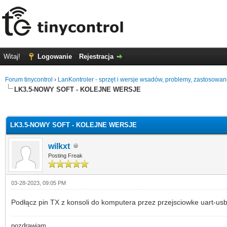
Witaj!
Logowanie
Rejestracja
Forum tinycontrol
›
LanKontroler - sprzęt i wersje wsadów, problemy, zastosowan
LK3.5-NOWY SOFT - KOLEJNE WERSJE
0
LK3.5-NOWY SOFT - KOLEJNE WERSJE
wilkxt
Posting Freak
03-28-2023, 09:05 PM
Podłącz pin TX z konsoli do komputera przez przejsciowke uart-usb
pozdrawiam