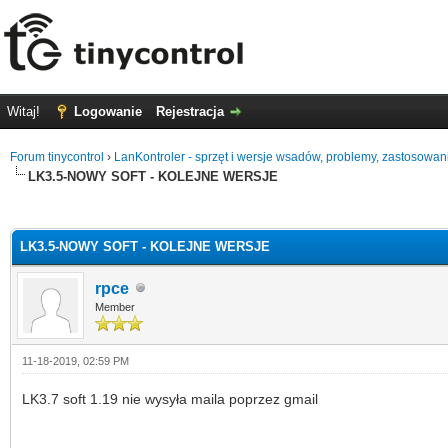
Witaj!
Logowanie
Rejestracja
Forum tinycontrol
›
LanKontroler - sprzęt i wersje wsadów, problemy, zastosowan
LK3.5-NOWY SOFT - KOLEJNE WERSJE
0 głosów - średnia: 0
1
2
3
4
5
LK3.5-NOWY SOFT - KOLEJNE WERSJE
rpce
Member
11-18-2019, 02:59 PM
LK3.7 soft 1.19 nie wysyła maila poprzez gmail