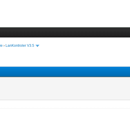
ie
›
LanKontroler V3.5