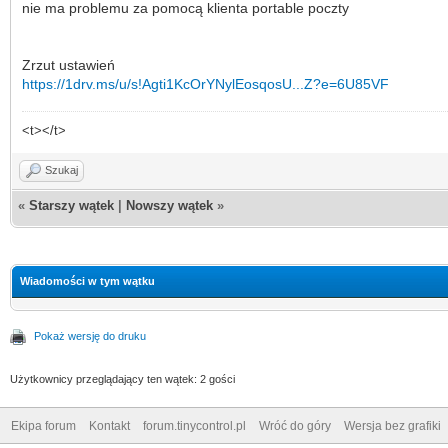
nie ma problemu za pomocą klienta portable poczty
Zrzut ustawień
https://1drv.ms/u/s!Agti1KcOrYNylEosqosU...Z?e=6U85VF
<t></t>
Szukaj
«
Starszy wątek
|
Nowszy wątek
»
Wiadomości w tym wątku
Pokaż wersję do druku
Użytkownicy przeglądający ten wątek: 2 gości
Ekipa forum
Kontakt
forum.tinycontrol.pl
Wróć do góry
Wersja bez grafiki