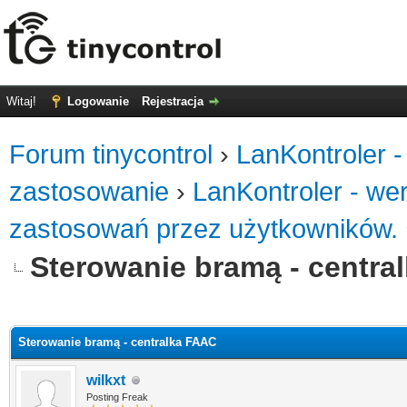
Witaj!
Logowanie
Rejestracja
Forum tinycontrol
›
LanKontroler -
zastosowanie
›
LanKontroler - we
zastosowań przez użytkowników.
Sterowanie bramą - centra
0
Sterowanie bramą - centralka FAAC
wilkxt
Posting Freak