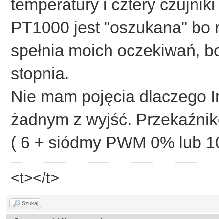
temperatury i cztery czujniki
PT1000 jest "oszukana" bo r
spełnia moich oczekiwań, b
stopnia.
Nie mam pojęcia dlaczego In
żadnym z wyjść. Przekaźni
( 6 + siódmy PWM 0% lub 100
<t></t>
Szukaj