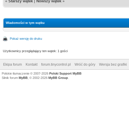
«
Starszy wątek
|
Nowszy wątek
»
Wiadomości w tym wątku
Pokaż wersję do druku
Użytkownicy przeglądający ten wątek: 1 gości
Ekipa forum
Kontakt
forum.tinycontrol.pl
Wróć do góry
Wersja bez grafiki
Polskie tłumaczenie © 2007-2026
Polski Support MyBB
Silnik forum
MyBB
, © 2002-2026
MyBB Group
.