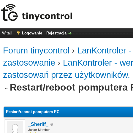
Witaj!
Logowanie
Rejestracja
Forum tinycontrol
›
LanKontroler -
zastosowanie
›
LanKontroler - we
zastosowań przez użytkowników.
Restart/reboot pomputera
0
Restart/reboot pomputera PC
_Sheriff_
Junior Member