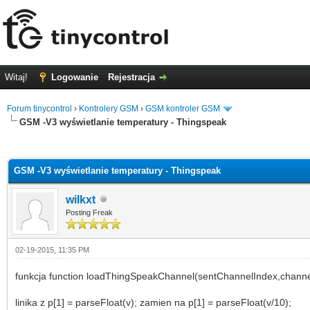
Witaj!
Logowanie
Rejestracja
Forum tinycontrol
›
Kontrolery GSM
›
GSM kontroler GSM
GSM -V3 wyświetlanie temperatury - Thingspeak
0
GSM -V3 wyświetlanie temperatury - Thingspeak
wilkxt
Posting Freak
02-19-2015, 11:35 PM
funkcja function loadThingSpeakChannel(sentChannelIndex,channel
linika z p[1] = parseFloat(v); zamien na p[1] = parseFloat(v/10);