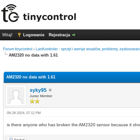
Witaj!
Logowanie
Rejestracja
Forum tinycontrol
›
LanKontroler - sprzęt i wersje wsadów, problemy, zastosowan
AM2320 no data with 1.61
0
AM2320 no data with 1.61
syky95
Junior Member
09-28-2024, 07:12 PM
is there anyone who has broken the AM2320 sensor because it sho
Szukaj