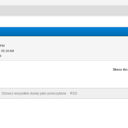
 PM
, 05:18 AM
M
Skocz do:
Oznacz wszystkie działy jako przeczytane
RSS