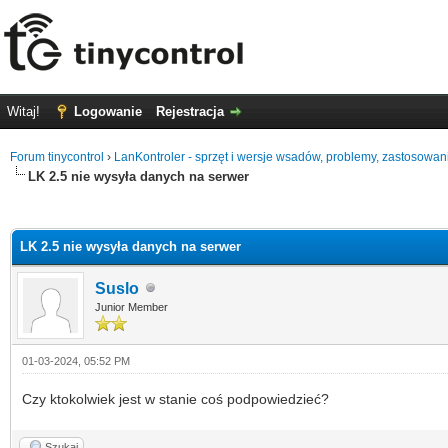
Witaj!
Logowanie
Rejestracja
Forum tinycontrol
›
LanKontroler - sprzęt i wersje wsadów, problemy, zastosowan
LK 2.5 nie wysyła danych na serwer
0 głosów - średnia: 0
1
2
3
4
5
LK 2.5 nie wysyła danych na serwer
Suslo
Junior Member
01-03-2024, 05:52 PM
Czy ktokolwiek jest w stanie coś podpowiedzieć?
Szukaj