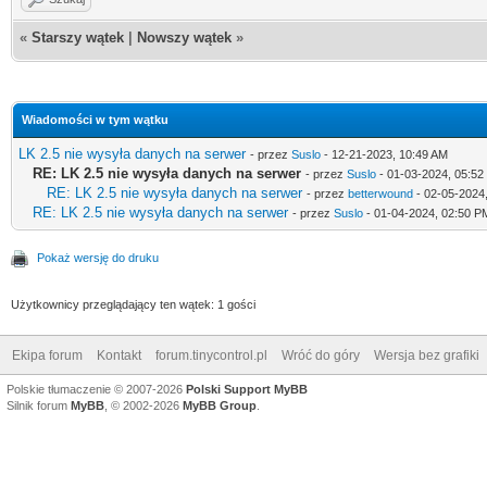
«
Starszy wątek
|
Nowszy wątek
»
Wiadomości w tym wątku
LK 2.5 nie wysyła danych na serwer
- przez
Suslo
- 12-21-2023, 10:49 AM
RE: LK 2.5 nie wysyła danych na serwer
- przez
Suslo
- 01-03-2024, 05:52
RE: LK 2.5 nie wysyła danych na serwer
- przez
betterwound
- 02-05-2024
RE: LK 2.5 nie wysyła danych na serwer
- przez
Suslo
- 01-04-2024, 02:50 P
Pokaż wersję do druku
Użytkownicy przeglądający ten wątek: 1 gości
Ekipa forum
Kontakt
forum.tinycontrol.pl
Wróć do góry
Wersja bez grafiki
Polskie tłumaczenie © 2007-2026
Polski Support MyBB
Silnik forum
MyBB
, © 2002-2026
MyBB Group
.