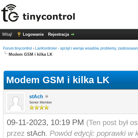
Witaj!
Logowanie
Rejestracja
Forum tinycontrol
›
LanKontroler - sprzęt i wersje wsadów, problemy, zastosowan
Modem GSM i kilka LK
0
Modem GSM i kilka LK
stAch
Senior Member
09-11-2023, 10:19 PM
(Ten post był o
przez
stAch
.
Powód edycji: poprawki w 