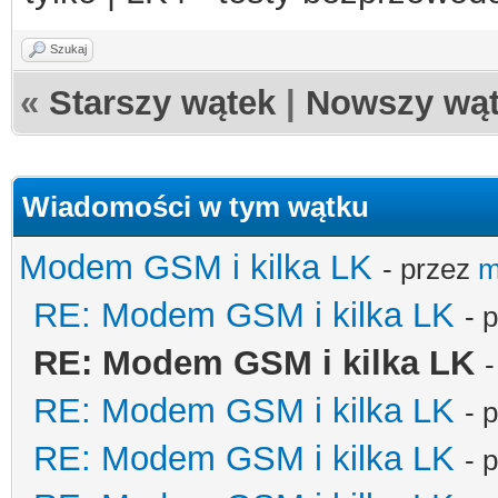
password"); //has
Szukaj
curl_setopt($ch, 
«
Starszy wątek
|
Nowszy wą
curl_setopt($ch, C
1);
Wiadomości w tym wątku
curl_setopt($ch, C
l=600600600&msg='.$x)
Modem GSM i kilka LK
- przez
m
curl_exec($ch)
RE: Modem GSM i kilka LK
- 
}
RE: Modem GSM i kilka LK
w LK3 bez nakladki gs
RE: Modem GSM i kilka LK
- 
@adres_ip:port/adres/
RE: Modem GSM i kilka LK
- 