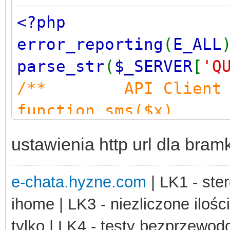
<?php
error_reporting
(
E_ALL
parse_str
(
$_SERVER
[
'Q
/** API Client 
function sms($x)
{ /
ustawienia http url dla bram
ge sms('wiadomosc');
$ch = curl_init( 'h
e-chata.hyzne.com
| LK1 - ster
//powiadomienie 
ihome | LK3 - niezliczone ilośc
curl_setopt($ch, C
tylko | LK4 - testy bezprzewo