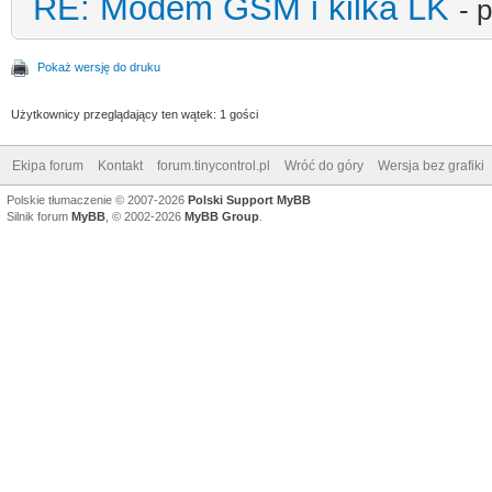
tel=600600600&msg=xxx
RE: Modem GSM i kilka LK
- 
gdzie xxx to wiadomos
Pokaż wersję do druku
r odbiorcy aktywacja 
Użytkownicy przeglądający ten wątek: 1 gości
edycja kodu:
Ekipa forum
Kontakt
forum.tinycontrol.pl
Wróć do góry
Wersja bez grafiki
# zapisz kod na serwe
Polskie tłumaczenie © 2007-2026
Polski Support MyBB
Silnik forum
MyBB
, © 2002-2026
MyBB Group
.
nieniami chmod 744
# w kodzie nalezy edy
inne a powinno byc! w
# oraz ponizej:
# ip oraz port LK3 na
# domyslny nr telefon