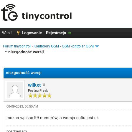
Witaj!
Logowanie
Rejestracja
Forum tinycontrol
›
Kontrolery GSM
›
GSM kontroler GSM
niezgodność wersji
0
niezgodność wersji
wilkxt
Posting Freak
08-09-2013, 08:50 AM
mozna wpisac 99 numerów, a wersja softu jest ok
pozdrawiam