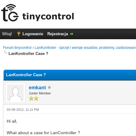
Witaj!
Logowanie
Rejestracja
Forum tinycontrol
›
LanKontroler - sprzęt i wersje wsadów, problemy, zastosowan
LanKontroller Case ?
0
LanKontroller Case ?
emkant
Junior Member
03-08-2012, 11:11 PM
Hi all,
What about a case for LanController ?