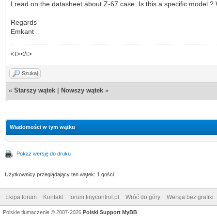
I read on the datasheet about Z-67 case. Is this a specific model ? 
Regards
Emkant
<t></t>
Szukaj
«
Starszy wątek
|
Nowszy wątek
»
Wiadomości w tym wątku
Pokaż wersję do druku
Użytkownicy przeglądający ten wątek: 1 gości
Ekipa forum
Kontakt
forum.tinycontrol.pl
Wróć do góry
Wersja bez grafiki
Polskie tłumaczenie © 2007-2026
Polski Support MyBB