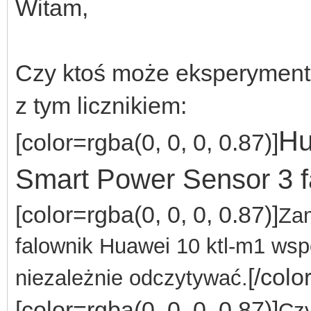
Witam,
Czy ktoś może eksperyment
z tym licznikiem:
Hu
[color=rgba(0, 0, 0, 0.87)]
Smart Power Sensor 3 f
[color=rgba(0, 0, 0, 0.87)]
Zam
falownik Huawei 10 ktl-m1 wspó
[/color
niezależnie odczytywać.
[color=rgba(0, 0, 0, 0.87)]
Czy