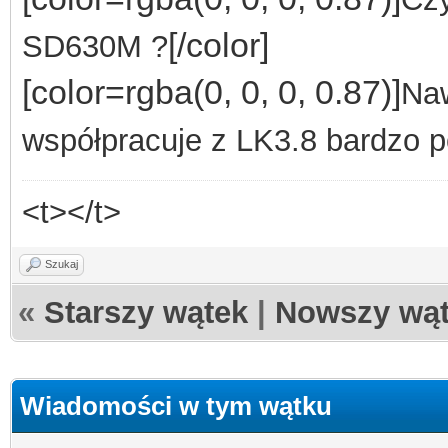
[/color]
SD630M ?
[color=rgba(0, 0, 0, 0.87)]
Na
współpracuje z LK3.8 bardzo 
<t></t>
Szukaj
«
Starszy wątek
|
Nowszy wą
Wiadomości w tym wątku