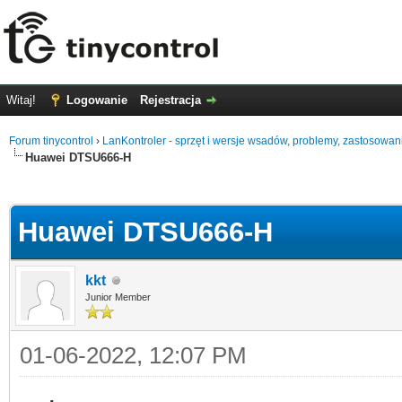
Witaj!
Logowanie
Rejestracja
Forum tinycontrol
›
LanKontroler - sprzęt i wersje wsadów, problemy, zastosowan
Huawei DTSU666-H
0
Huawei DTSU666-H
kkt
Junior Member
01-06-2022, 12:07 PM