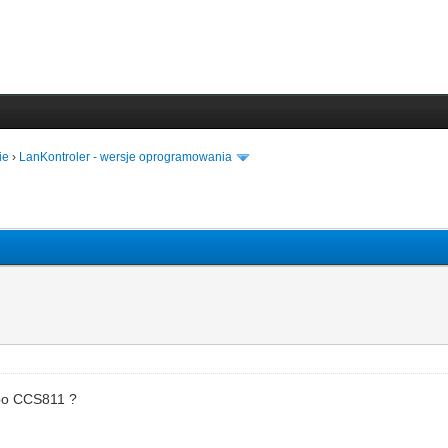
ie
›
LanKontroler - wersje oprogramowania
lbo CCS811 ?