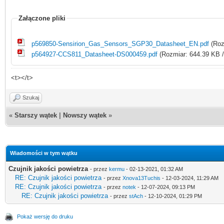
Załączone pliki
p569850-Sensirion_Gas_Sensors_SGP30_Datasheet_EN.pdf
(Roz
p564927-CCS811_Datasheet-DS000459.pdf
(Rozmiar: 644.39 KB /
<t></t>
Szukaj
«
Starszy wątek
|
Nowszy wątek
»
Wiadomości w tym wątku
Czujnik jakości powietrza
- przez
kermu
- 02-13-2021, 01:32 AM
RE: Czujnik jakości powietrza
- przez
Xnova13Tuchis
- 12-03-2024, 11:29 AM
RE: Czujnik jakości powietrza
- przez
notek
- 12-07-2024, 09:13 PM
RE: Czujnik jakości powietrza
- przez
stAch
- 12-10-2024, 01:29 PM
Pokaż wersję do druku