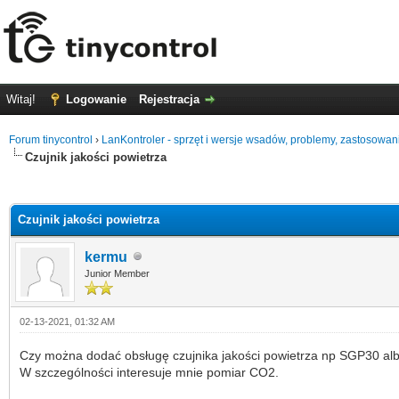
Witaj!
Logowanie
Rejestracja
Forum tinycontrol
›
LanKontroler - sprzęt i wersje wsadów, problemy, zastosowan
Czujnik jakości powietrza
0 głosów - średnia: 0
1
2
3
4
5
Czujnik jakości powietrza
kermu
Junior Member
02-13-2021, 01:32 AM
Czy można dodać obsługę czujnika jakości powietrza np SGP30 a
W szczególności interesuje mnie pomiar CO2.