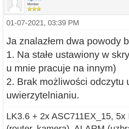
Member
01-07-2021, 03:39 PM
Ja znalazłem dwa powody br
1. Na stałe ustawiony w skry
u mnie pracuje na innym)
2. Brak możliwości odczytu 
uwierzytelnianiu.
LK3.6 + 2x ASC711EX_15, 
(router, kamera), ALARM (uzbra