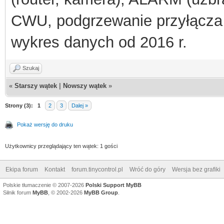
CWU, podgrzewanie przyłącza
wykres danych od 2016 r.
Szukaj
«
Starszy wątek
|
Nowszy wątek
»
Strony (3):
1
2
3
Dalej »
Pokaż wersję do druku
Użytkownicy przeglądający ten wątek: 1 gości
Ekipa forum
Kontakt
forum.tinycontrol.pl
Wróć do góry
Wersja bez grafiki
Polskie tłumaczenie © 2007-2026
Polski Support MyBB
Silnik forum
MyBB
, © 2002-2026
MyBB Group
.