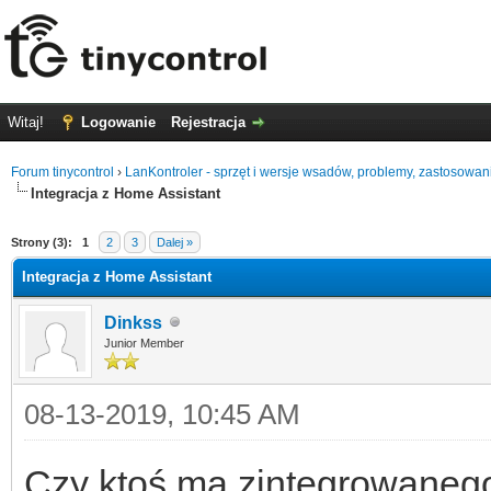
Witaj!
Logowanie
Rejestracja
Forum tinycontrol
›
LanKontroler - sprzęt i wersje wsadów, problemy, zastosowan
Integracja z Home Assistant
0
Strony (3):
1
2
3
Dalej »
Integracja z Home Assistant
Dinkss
Junior Member
08-13-2019, 10:45 AM
Czy ktoś ma zintegrowaneg