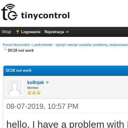
Witaj!
Logowanie
Rejestracja
Forum tinycontrol
›
LanKontroler - sprzęt i wersje wsadów, problemy, zastosowan
DC18 not work
0
DC18 not work
kollnjak
Member
08-07-2019, 10:57 PM
hello, I have a problem with 