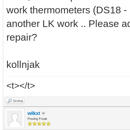
work thermometers (DS18 - 
another LK work .. Please 
repair?
kollnjak
<t></t>
Szukaj
wilkxt
Posting Freak