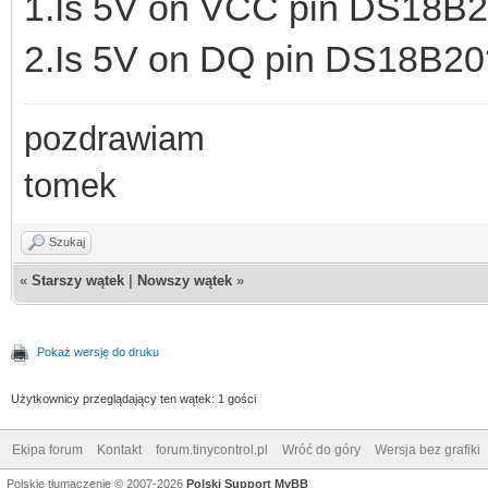
1.Is 5V on VCC pin DS18B
2.Is 5V on DQ pin DS18B20
pozdrawiam
tomek
Szukaj
«
Starszy wątek
|
Nowszy wątek
»
Pokaż wersję do druku
Użytkownicy przeglądający ten wątek: 1 gości
Ekipa forum
Kontakt
forum.tinycontrol.pl
Wróć do góry
Wersja bez grafiki
Polskie tłumaczenie © 2007-2026
Polski Support MyBB