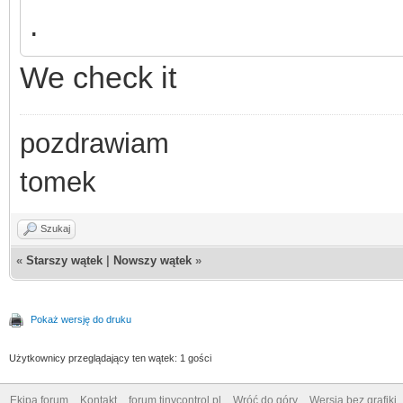
.
We check it
pozdrawiam
tomek
Szukaj
«
Starszy wątek
|
Nowszy wątek
»
Pokaż wersję do druku
Użytkownicy przeglądający ten wątek: 1 gości
Ekipa forum
Kontakt
forum.tinycontrol.pl
Wróć do góry
Wersja bez grafiki