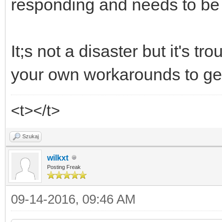
responding and needs to be
It;s not a disaster but it's 
your own workarounds to get 
<t></t>
Szukaj
wilkxt
Posting Freak
09-14-2016, 09:46 AM