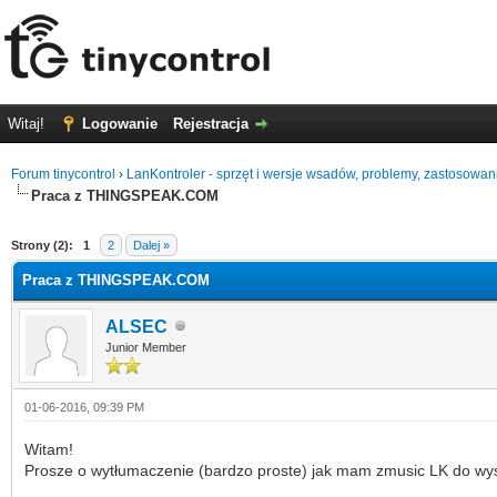
Witaj!
Logowanie
Rejestracja
Forum tinycontrol
›
LanKontroler - sprzęt i wersje wsadów, problemy, zastosowan
Praca z THINGSPEAK.COM
0 głosów - średnia: 0
1
2
3
4
5
Strony (2):
1
2
Dalej »
Praca z THINGSPEAK.COM
ALSEC
Junior Member
01-06-2016, 09:39 PM
Witam!
Prosze o wytłumaczenie (bardzo proste) jak mam zmusic LK do 