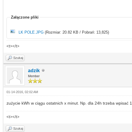
Załączone pliki
LK POLE.JPG
(Rozmiar: 20.82 KB / Pobrań: 13,825)
<t></t>
Szukaj
adzik
Member
01-14-2016, 02:02 AM
zużycie kWh w ciągu ostatnich x minut. Np. dla 24h trzeba wpisać 
<t></t>
Szukaj