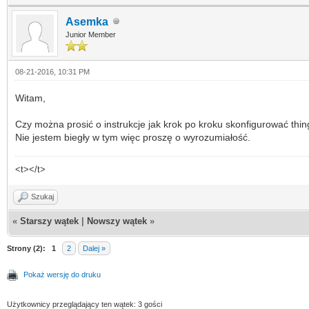
Asemka
Junior Member
08-21-2016, 10:31 PM
Witam,
Czy można prosić o instrukcje jak krok po kroku skonfigurować thi
Nie jestem biegły w tym więc proszę o wyrozumiałość.
<t></t>
Szukaj
«
Starszy wątek
|
Nowszy wątek
»
Strony (2):
1
2
Dalej »
Pokaż wersję do druku
Użytkownicy przeglądający ten wątek: 3 gości