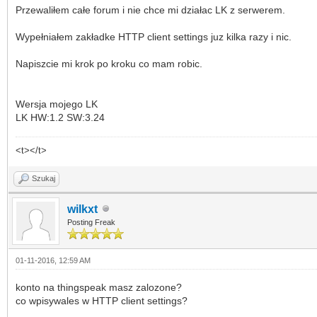
Przewaliłem całe forum i nie chce mi działac LK z serwerem.
Wypełniałem zakładke HTTP client settings juz kilka razy i nic.
Napiszcie mi krok po kroku co mam robic.
Wersja mojego LK
LK HW:1.2 SW:3.24
<t></t>
Szukaj
wilkxt
Posting Freak
01-11-2016, 12:59 AM
konto na thingspeak masz zalozone?
co wpisywales w HTTP client settings?