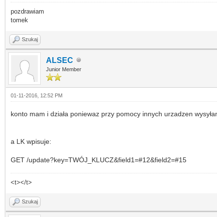
pozdrawiam
tomek
Szukaj
ALSEC
Junior Member
01-11-2016, 12:52 PM
konto mam i działa poniewaz przy pomocy innych urzadzen wysył
a LK wpisuje:
GET /update?key=TWÓJ_KLUCZ&field1=#12&field2=#15
<t></t>
Szukaj