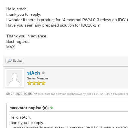
Hello stAch,
thank you for reply.
I wonder if there is product for "4 external PWM 0-3 releys on IDC
Have you seen any prepared solution for IDC10-1 ?
Thank you in advance.
Best regards
MaX
Szukaj
stAch
Senior Member
09-14-2022, 02:55 PM
(Ten post był ostatnio modyfikowany: 09-14-2022, 03:07 PM przez
s
maxvatar napisał(a):
Hello stAch,
thank you for reply.
I wonder if there is product for "4 external PWM 0-3 releys on I