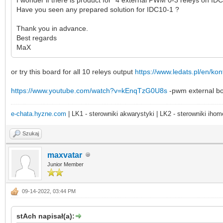
Have you seen any prepared solution for IDC10-1 ?
Thank you in advance.
Best regards
MaX
or try this board for all 10 releys output
https://www.ledats.pl/en/kont
https://www.youtube.com/watch?v=kEnqTzG0U8s
-pwm external bo
e-chata.hyzne.com
| LK1 - sterowniki akwarystyki | LK2 - sterowniki ihom
Szukaj
maxvatar
Junior Member
09-14-2022, 03:44 PM
stAch napisał(a):