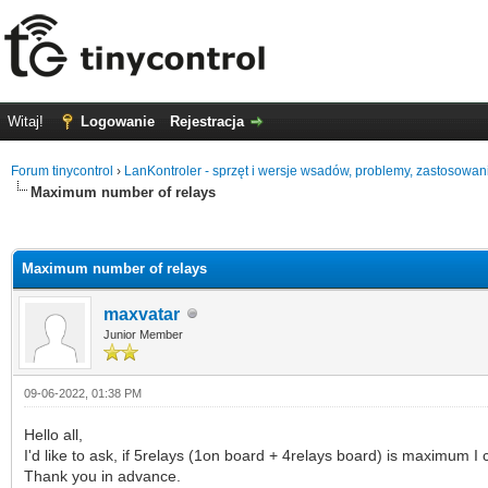
Witaj!
Logowanie
Rejestracja
Forum tinycontrol
›
LanKontroler - sprzęt i wersje wsadów, problemy, zastosowan
Maximum number of relays
0 głosów - średnia: 0
1
2
3
4
5
Maximum number of relays
maxvatar
Junior Member
09-06-2022, 01:38 PM
Hello all,
I'd like to ask, if 5relays (1on board + 4relays board) is maximum I 
Thank you in advance.