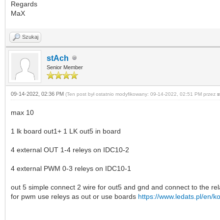
Regards
MaX
Szukaj
stAch
Senior Member
09-14-2022, 02:36 PM
(Ten post był ostatnio modyfikowany: 09-14-2022, 02:51 PM przez
s
max 10
1 lk board out1+ 1 LK out5 in board
4 external OUT 1-4 releys on IDC10-2
4 external PWM 0-3 releys on IDC10-1
out 5 simple connect 2 wire for out5 and gnd and connect to the re
for pwm use releys as out or use boards
https://www.ledats.pl/en/ko