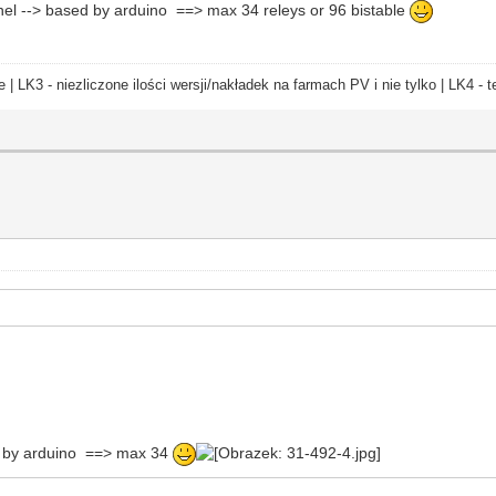
nel --> based by arduino ==> max 34 releys or 96 bistable
e | LK3 - niezliczone ilości wersji/nakładek na farmach PV i nie tylko | LK4 
ed by arduino ==> max 34