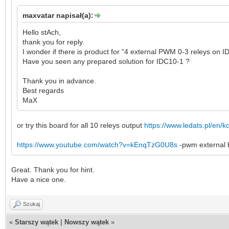
maxvatar napisał(a):
Hello stAch,
thank you for reply.
I wonder if there is product for "4 external PWM 0-3 releys on 
Have you seen any prepared solution for IDC10-1 ?
Thank you in advance.
Best regards
MaX
or try this board for all 10 releys output
https://www.ledats.pl/en/ko
https://www.youtube.com/watch?v=kEnqTzG0U8s
-pwm external b
Great. Thank you for hint.
Have a nice one.
Szukaj
«
Starszy wątek
|
Nowszy wątek
»