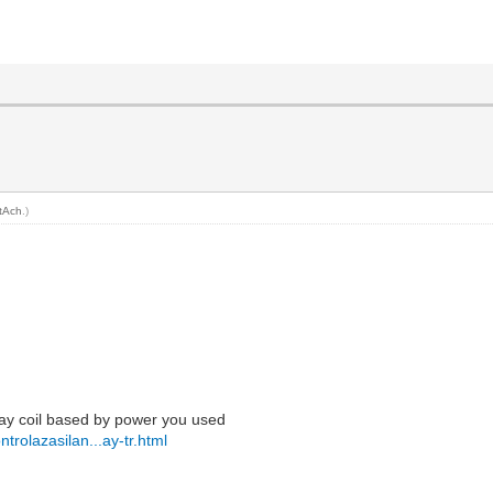
tAch
.)
lay coil based by power you used
ntrolazasilan...ay-tr.html