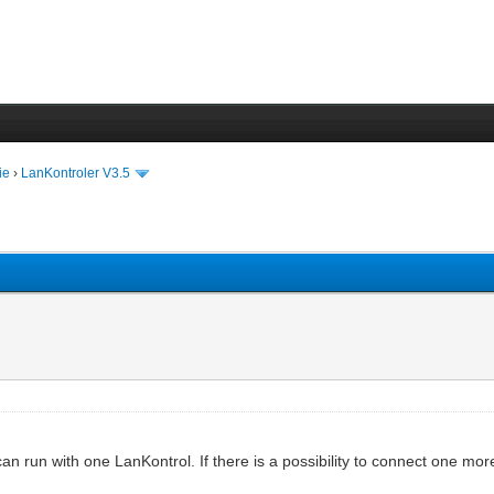
ie
›
LanKontroler V3.5
can run with one LanKontrol. If there is a possibility to connect one mor