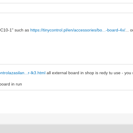
IDC10-1" such as
https://tinycontrol.pl/en/accessories/bo...-board-4x/
... 
ntrolazasilan...r-lk3.html
all external board in shop is redy tu use - y
oard in run