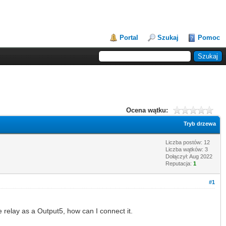
Portal
Szukaj
Pomoc
Ocena wątku:
Tryb drzewa
Liczba postów: 12
Liczba wątków: 3
Dołączył: Aug 2022
Reputacja:
1
#1
e relay as a Output5, how can I connect it.