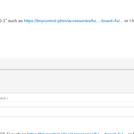
10-1" such as
https://tinycontrol.pl/en/accessories/bo...-board-4x/
... or I
tAch
.)
DC10-1" such as
https://tinycontrol.pl/en/accessories/bo...-board-4x/
... or