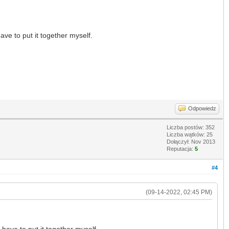
 have to put it together myself.
Odpowiedz
Liczba postów: 352
Liczba wątków: 25
Dołączył: Nov 2013
Reputacja:
5
#4
(09-14-2022, 02:45 PM)
 I have to put it together myself.