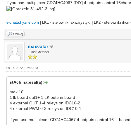
if you use multiplexer CD74HC4067 [DIY] 4 uotputs control 16chan
e-chata.hyzne.com
| LK1 - sterowniki akwarystyki | LK2 - sterowniki ihom
Szukaj
maxvatar
Junior Member
09-14-2022, 02:45 PM
stAch napisał(a):
max 10
1 lk board out1+ 1 LK out5 in board
4 external OUT 1-4 releys on IDC10-2
4 external PWM 0-3 releys on IDC10-1
if you use multiplexer CD74HC4067 4 uotputs control 16 -- bas