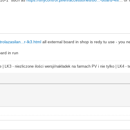
rolazasilan...r-lk3.html
all external board in shop is redy tu use - you
ard in run
e | LK3 - niezliczone ilości wersji/nakładek na farmach PV i nie tylko | LK4 