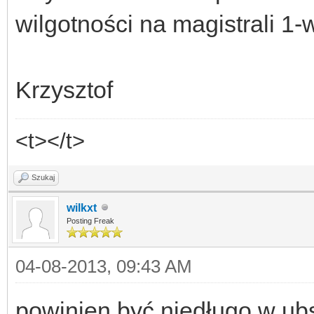
wilgotności na magistrali 1-
Krzysztof
<t></t>
Szukaj
wilkxt
Posting Freak
04-08-2013, 09:43 AM
powinien być niedługo w u