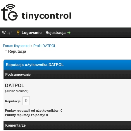
Witaj!
Logowanie
Rejestracja
Forum tinycontrol
›
Profil DATPOL
Reputacja
Reputacja użytkownika DATPOL
Podsumowanie
DATPOL
(Junior Member)
0
Reputacja:
Punkty reputacji od użytkowników: 0
Punkty reputacji za posty: 0
Komentarze