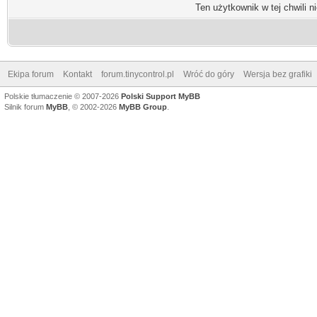
Ten użytkownik w tej chwili n
Ekipa forum
Kontakt
forum.tinycontrol.pl
Wróć do góry
Wersja bez grafiki
Polskie tłumaczenie © 2007-2026
Polski Support MyBB
Silnik forum
MyBB
, © 2002-2026
MyBB Group
.