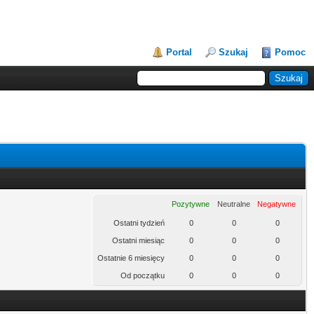
Portal
Szukaj
Pomoc
Pozytywne
Neutralne
Negatywne
Ostatni tydzień
0
0
0
Ostatni miesiąc
0
0
0
Ostatnie 6 miesięcy
0
0
0
Od początku
0
0
0