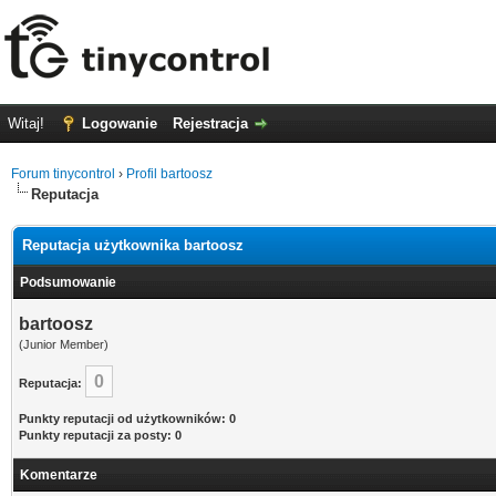
Witaj!
Logowanie
Rejestracja
Forum tinycontrol
›
Profil bartoosz
Reputacja
Reputacja użytkownika bartoosz
Podsumowanie
bartoosz
(Junior Member)
0
Reputacja:
Punkty reputacji od użytkowników: 0
Punkty reputacji za posty: 0
Komentarze