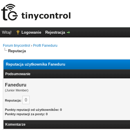
Witaj!
Logowanie
Rejestracja
Forum tinycontrol
›
Profil Faneduru
Reputacja
Reputacja użytkownika Faneduru
Podsumowanie
Faneduru
(Junior Member)
0
Reputacja:
Punkty reputacji od użytkowników: 0
Punkty reputacji za posty: 0
Komentarze