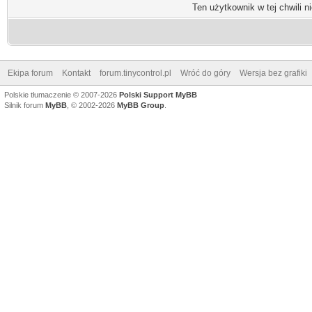
Ten użytkownik w tej chwili n
Ekipa forum
Kontakt
forum.tinycontrol.pl
Wróć do góry
Wersja bez grafiki
Polskie tłumaczenie © 2007-2026
Polski Support MyBB
Silnik forum
MyBB
, © 2002-2026
MyBB Group
.