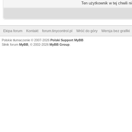
Ten użytkownik w tej chwili n
Ekipa forum
Kontakt
forum.tinycontrol.pl
Wróć do góry
Wersja bez grafiki
Polskie tłumaczenie © 2007-2026
Polski Support MyBB
Silnik forum
MyBB
, © 2002-2026
MyBB Group
.