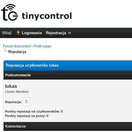
Witaj!
Logowanie
Rejestracja
Forum tinycontrol
›
Profil lukas
Reputacja
Reputacja użytkownika lukas
Podsumowanie
lukas
(Junior Member)
0
Reputacja:
Punkty reputacji od użytkowników: 0
Punkty reputacji za posty: 0
Komentarze