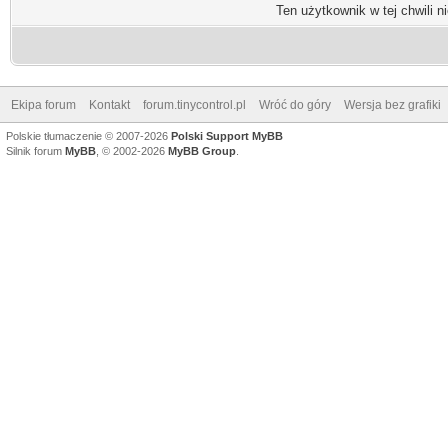
Ten użytkownik w tej chwili n
Ekipa forum
Kontakt
forum.tinycontrol.pl
Wróć do góry
Wersja bez grafiki
Polskie tłumaczenie © 2007-2026
Polski Support MyBB
Silnik forum
MyBB
, © 2002-2026
MyBB Group
.