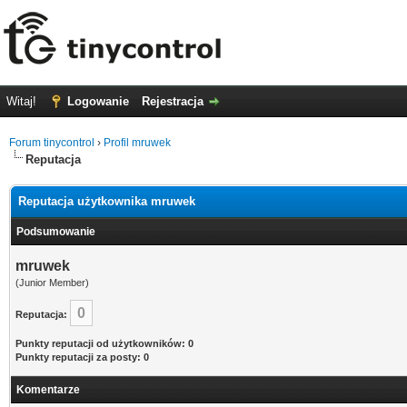
Witaj!
Logowanie
Rejestracja
Forum tinycontrol
›
Profil mruwek
Reputacja
Reputacja użytkownika mruwek
Podsumowanie
mruwek
(Junior Member)
0
Reputacja:
Punkty reputacji od użytkowników: 0
Punkty reputacji za posty: 0
Komentarze