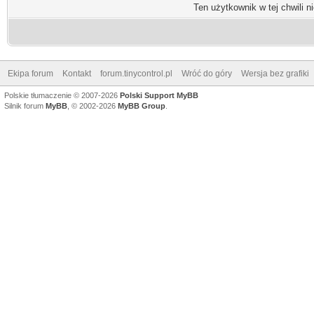
Ten użytkownik w tej chwili n
Ekipa forum
Kontakt
forum.tinycontrol.pl
Wróć do góry
Wersja bez grafiki
Polskie tłumaczenie © 2007-2026
Polski Support MyBB
Silnik forum
MyBB
, © 2002-2026
MyBB Group
.