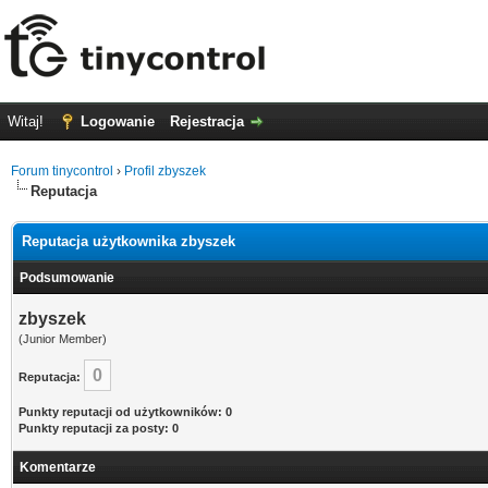
Witaj!
Logowanie
Rejestracja
Forum tinycontrol
›
Profil zbyszek
Reputacja
Reputacja użytkownika zbyszek
Podsumowanie
zbyszek
(Junior Member)
0
Reputacja:
Punkty reputacji od użytkowników: 0
Punkty reputacji za posty: 0
Komentarze