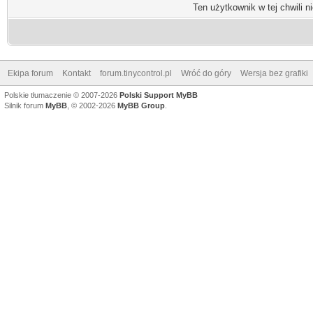
Ten użytkownik w tej chwili n
Ekipa forum
Kontakt
forum.tinycontrol.pl
Wróć do góry
Wersja bez grafiki
Polskie tłumaczenie © 2007-2026
Polski Support MyBB
Silnik forum
MyBB
, © 2002-2026
MyBB Group
.