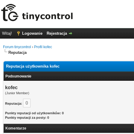
Witaj!
Logowanie
Rejestracja
Forum tinycontrol
›
Profil kofec
Reputacja
Reputacja użytkownika kofec
Podsumowanie
kofec
(Junior Member)
0
Reputacja:
Punkty reputacji od użytkowników: 0
Punkty reputacji za posty: 0
Komentarze