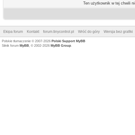
Ten użytkownik w tej chwili n
Ekipa forum
Kontakt
forum.tinycontrol.pl
Wróć do góry
Wersja bez grafiki
Polskie tłumaczenie © 2007-2026
Polski Support MyBB
Silnik forum
MyBB
, © 2002-2026
MyBB Group
.