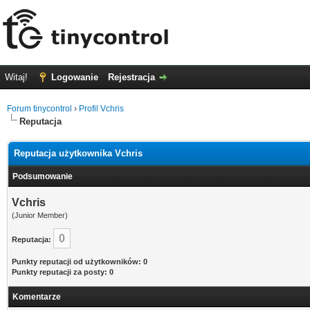
Witaj!
Logowanie
Rejestracja
Forum tinycontrol
›
Profil Vchris
Reputacja
Reputacja użytkownika Vchris
Podsumowanie
Vchris
(Junior Member)
0
Reputacja:
Punkty reputacji od użytkowników: 0
Punkty reputacji za posty: 0
Komentarze