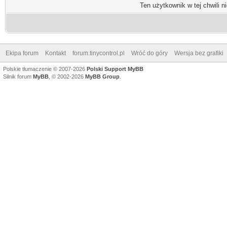
Ten użytkownik w tej chwili n
Ekipa forum
Kontakt
forum.tinycontrol.pl
Wróć do góry
Wersja bez grafiki
Polskie tłumaczenie © 2007-2026
Polski Support MyBB
Silnik forum
MyBB
, © 2002-2026
MyBB Group
.