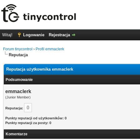
Witaj!
Logowanie
Rejestracja
Forum tinycontrol
›
Profil emmaclerk
Reputacja
Reputacja użytkownika emmaclerk
Podsumowanie
emmaclerk
(Junior Member)
0
Reputacja:
Punkty reputacji od użytkowników: 0
Punkty reputacji za posty: 0
Komentarze