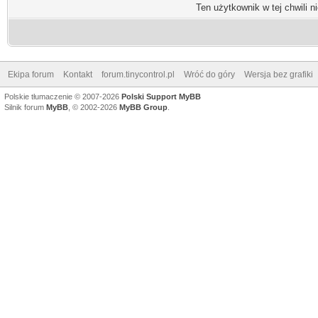
Ten użytkownik w tej chwili n
Ekipa forum
Kontakt
forum.tinycontrol.pl
Wróć do góry
Wersja bez grafiki
Polskie tłumaczenie © 2007-2026
Polski Support MyBB
Silnik forum
MyBB
, © 2002-2026
MyBB Group
.