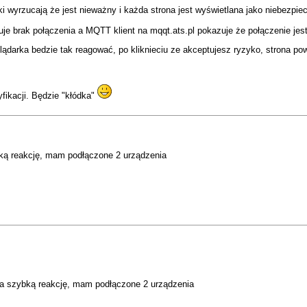
ki wyrzucają że jest nieważny i każda strona jest wyświetlana jako niebezpie
e brak połączenia a MQTT klient na mqqt.ats.pl pokazuje że połączenie jes
eglądarka bedzie tak reagować, po kliknieciu ze akceptujesz ryzyko, strona 
fikacji. Będzie "kłódka"
ką reakcję, mam podłączone 2 urządzenia
za szybką reakcję, mam podłączone 2 urządzenia