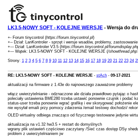
LK3.5-NOWY SOFT - KOLEJNE WERSJE
- Wersja do dr
+- Forum tinycontrol (
https://forum.tinycontrol.pl
)
+-- Dział: LanKontroler - sprzęt i wersje wsadów, problemy, zastosowanie
+--- Dział: LanKontroler V3.5 (
https://forum.tinycontrol.pl/forumdisplay.p
+--- Wątek: LK3.5-NOWY SOFT - KOLEJNE WERSJE (
/showthread.php
Strony:
1
2
3
4
5
6
7
8
9
10
11
12
13
14
15
16
17
18
19
20
21
22
23
24
2
RE: LK3.5-NOWY SOFT - KOLEJNE WERSJE
-
stAch
-
09-17-2021
aktualizacji na firmware z 1.43e do najnowszego zauważone problemy
włącz uwierzytelnianie - odznaczone ale działa prawidłowo pytając o ha
poleciały ustawienia BME280 trzeba ustawić ponownie czujnik i podać kal
status-user trzeba ponownie wgrać grafikę i ew skorygować położenie el
nie wysyłał emaili przy pomocy zdarzenia /email testowy dochodzi/ rekon
OLED wirtualny odbiega znacząco od fizycznego testowane jedynie wirtu
aktualizacja na v1.32 hw3.5 + restart do domyślnych
wgrany plik ustawień częściowo zaczytany /Sieć czas dostęp DSy shedu
problem z uwierzytelnianiem jw