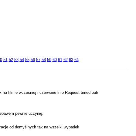
0
51
52
53
54
55
56
57
58
59
60
61
62
63
64
 na filmie wcześniej i czerwone info Request timed out/
iebawem pewnie uczynię.
racje od domyślnych tak na wszelki wypadek