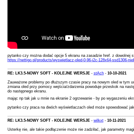
pytanko czy można dodać opcje 5 ekranu na zasadzie href. z dowolnej str
https://nettigo.pl/products/wyswietlacz-oled-0-96-i2c-128x64-ssd1306-nie
RE: LK3.5-NOWY SOFT - KOLEJNE WERSJE
-
stAch
-
10-10-2021
Zauważone problemy po dłuższym czasie pracy na nowym oled w tym uwa
zmiana oled przy pomocy wejścia/zdarzenia powoduje przeskok na nastę
do następnego ekranu.
mając np tak jak u mnie na ekranie 2 ogrzewanie - by po wygaszeniu ek
pytanko czy praca na dwóch wyświetlaczach oled może spowodować jakaś
RE: LK3.5-NOWY SOFT - KOLEJNE WERSJE
-
wilkxt
-
10-11-2021
Usterkę nie, ale takie podłączenie może nie zadziłać, jak parametry ma