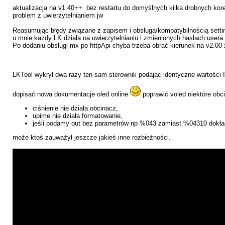
aktualizacja na v1.40++ bez restartu do domyślnych kilka drobnych korek
problem z uwierzytelnianiem jw
Reasumując błędy związane z zapisem i obsługą/kompatybilnością setting
u mnie każdy LK działa na uwierzytelnianiu i zmienionych hasłach usera 
Po dodaniu obsługi mx po httpApi chyba trzeba obrać kierunek na v2.00 z
LKTool wykrył dwa razy ten sam sterownik podając identyczne wartości
dopisać nowa dokumentacje oled online
poprawić voled niektóre obci
ciśnienie nie działa obcinacz,
upime nie działa formatowanie,
jeśli podamy out bez parametrów np %043 zamiast %04310 dokłada
może ktoś zauważył jeszcze jakieś inne rozbieżności.