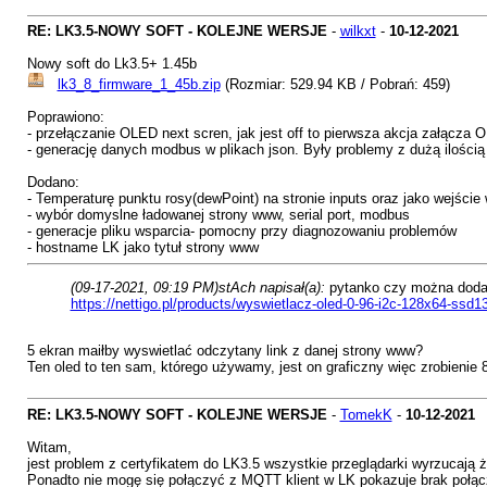
RE: LK3.5-NOWY SOFT - KOLEJNE WERSJE
-
wilkxt
-
10-12-2021
Nowy soft do Lk3.5+ 1.45b
lk3_8_firmware_1_45b.zip
(Rozmiar: 529.94 KB / Pobrań: 459)
Poprawiono:
- przełączanie OLED next scren, jak jest off to pierwsza akcja załącza 
- generację danych modbus w plikach json. Były problemy z dużą ilości
Dodano:
- Temperaturę punktu rosy(dewPoint) na stronie inputs oraz jako wejści
- wybór domyslne ładowanej strony www, serial port, modbus
- generacje pliku wsparcia- pomocny przy diagnozowaniu problemów
- hostname LK jako tytuł strony www
(09-17-2021, 09:19 PM)
stAch napisał(a):
pytanko czy można dodać 
https://nettigo.pl/products/wyswietlacz-oled-0-96-i2c-128x64-ssd1
5 ekran maiłby wyswietlać odczytany link z danej strony www?
Ten oled to ten sam, którego używamy, jest on graficzny więc zrobienie 8
RE: LK3.5-NOWY SOFT - KOLEJNE WERSJE
-
TomekK
-
10-12-2021
Witam,
jest problem z certyfikatem do LK3.5 wszystkie przeglądarki wyrzucają ż
Ponadto nie mogę się połączyć z MQTT klient w LK pokazuje brak połącz