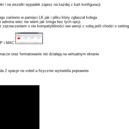
t i na wszelki wypadek zapisz na każdej z kart konfiguracji
u zarówno w pamięci LK jak i pliku który zgłaszał kolega
i admina wiec nie wiem jak śmiga bez tych opcji.
 zaznaczeniem o nie kompatybilności ww wersji z sobą jeśli chodzi o setting
 IP i MAC
nacze oraz formatowanie nie działają na wirtualnym ekranie
 2 spacje na voled a fizycznie wyświetla poprawnie