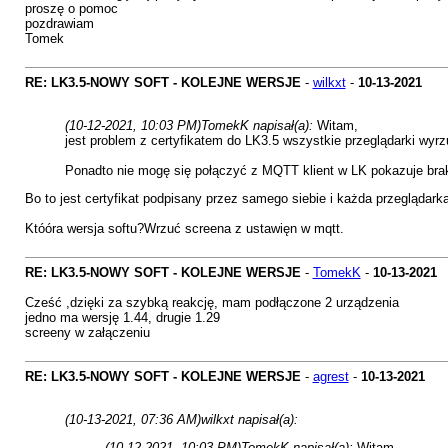
proszę o pomoc
pozdrawiam
Tomek
RE: LK3.5-NOWY SOFT - KOLEJNE WERSJE
-
wilkxt
-
10-13-2021
(10-12-2021, 10:03 PM)
TomekK napisał(a):
Witam,
jest problem z certyfikatem do LK3.5 wszystkie przeglądarki wyrz
Ponadto nie mogę się połączyć z MQTT klient w LK pokazuje brak
Bo to jest certyfikat podpisany przez samego siebie i każda przeglądar
Któóra wersja softu?Wrzuć screena z ustawięn w mqtt.
RE: LK3.5-NOWY SOFT - KOLEJNE WERSJE
-
TomekK
-
10-13-2021
Cześć ,dzięki za szybką reakcję, mam podłączone 2 urządzenia
jedno ma wersję 1.44, drugie 1.29
screeny w załączeniu
RE: LK3.5-NOWY SOFT - KOLEJNE WERSJE
-
agrest
-
10-13-2021
(10-13-2021, 07:36 AM)
wilkxt napisał(a):
(10-12-2021, 10:03 PM)
TomekK napisał(a):
Witam,