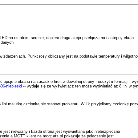
OLED na ostatnim screnie, dopiera druga akcja przełącza na następny ekran.
ą danych
e w zdarzeniach. Punkt rosy obliczany jest na podstawie temperatury i wilgo
opcje 5 ekranu na zasadzie href. z dowolnej strony - odczyt informacji i wy
306-niebieski
-- wydaje się ze wyświetlacz ten może wyświetlać aż 8 lini w tym
 lini malutką czcionką nie stanowi problemu. W Lk przyjeliśmy czcionkę pozwa
e jest nieważny i każda strona jest wyświetlana jako niebezpieczna
enia a MQTT klient na mqqt.ats.pl pokazuje że połączenie jest