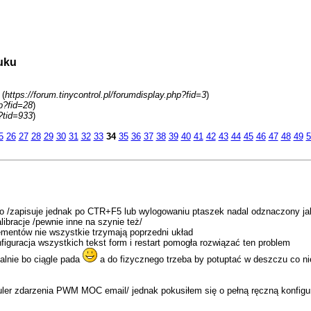
uku
 (
https://forum.tinycontrol.pl/forumdisplay.php?fid=3
)
hp?fid=28
)
?tid=933
)
5
26
27
28
29
30
31
32
33
34
35
36
37
38
39
40
41
42
43
44
45
46
47
48
49
5
sło /zapisuje jednak po CTR+F5 lub wylogowaniu ptaszek nadal odznaczony jak
ibracje /pewnie inne na szynie też/
ementów nie wszystkie trzymają poprzedni układ
figuracja wszystkich tekst form i restart pomogła rozwiązać ten problem
alnie bo ciągle pada
a do fizycznego trzeba by potuptać w deszczu co n
ler zdarzenia PWM MOC email/ jednak pokusiłem się o pełną ręczną konfigu