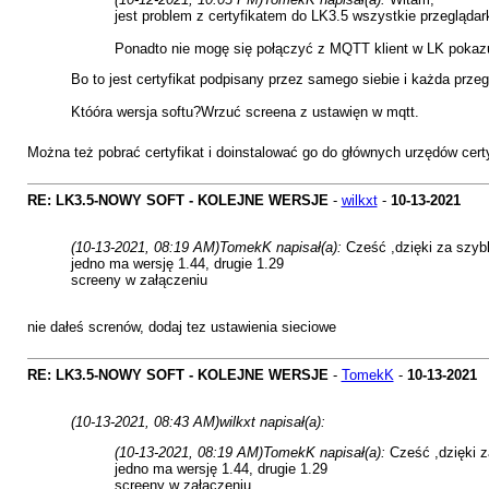
jest problem z certyfikatem do LK3.5 wszystkie przeglądar
Ponadto nie mogę się połączyć z MQTT klient w LK pokazuj
Bo to jest certyfikat podpisany przez samego siebie i każda prz
Któóra wersja softu?Wrzuć screena z ustawięn w mqtt.
Można też pobrać certyfikat i doinstalować go do głównych urzędów certy
RE: LK3.5-NOWY SOFT - KOLEJNE WERSJE
-
wilkxt
-
10-13-2021
(10-13-2021, 08:19 AM)
TomekK napisał(a):
Cześć ,dzięki za szyb
jedno ma wersję 1.44, drugie 1.29
screeny w załączeniu
nie dałeś screnów, dodaj tez ustawienia sieciowe
RE: LK3.5-NOWY SOFT - KOLEJNE WERSJE
-
TomekK
-
10-13-2021
(10-13-2021, 08:43 AM)
wilkxt napisał(a):
(10-13-2021, 08:19 AM)
TomekK napisał(a):
Cześć ,dzięki 
jedno ma wersję 1.44, drugie 1.29
screeny w załączeniu