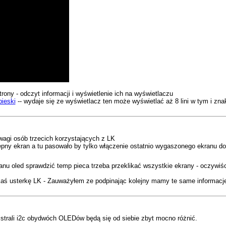
ony - odczyt informacji i wyświetlenie ich na wyświetlaczu
bieski
-- wydaje się ze wyświetlacz ten może wyświetlać aż 8 lini w tym i zna
gi osób trzecich korzystających z LK
pny ekran a tu pasowało by tylko włączenie ostatnio wygaszonego ekranu do
ranu oled sprawdzić temp pieca trzeba przeklikać wszystkie ekrany - oczywi
 usterkę LK - Zauważyłem ze podpinając kolejny mamy te same informacje 
gistrali i2c obydwóch OLEDów będą się od siebie zbyt mocno różnić.