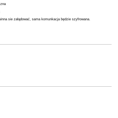
czna
t
powinna sie załądować, sama komunkacja będzie szyfrowana.