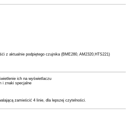
tnośći z aktualnie podpiętego czujnika (BME280, AM2320,HTS221)
świetlenie ich na wyświetlaczu
 i znaki specjalne
lającą zamieścić 4 linie, dla lepszej czytelności.