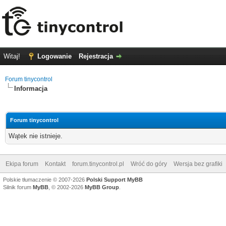
Witaj!
Logowanie
Rejestracja
Forum tinycontrol
Informacja
Forum tinycontrol
Wątek nie istnieje.
Ekipa forum
Kontakt
forum.tinycontrol.pl
Wróć do góry
Wersja bez grafiki
Polskie tłumaczenie © 2007-2026
Polski Support MyBB
Silnik forum
MyBB
, © 2002-2026
MyBB Group
.