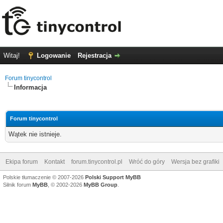
Witaj!
Logowanie
Rejestracja
Forum tinycontrol
Informacja
Forum tinycontrol
Wątek nie istnieje.
Ekipa forum
Kontakt
forum.tinycontrol.pl
Wróć do góry
Wersja bez grafiki
Polskie tłumaczenie © 2007-2026
Polski Support MyBB
Silnik forum
MyBB
, © 2002-2026
MyBB Group
.