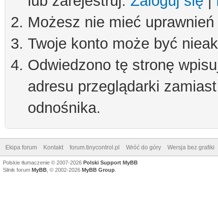
lub zarejestruj.
Zaloguj się
|
Możesz nie mieć uprawnień d
Twoje konto może być niea
Odwiedzono tę stronę wpisu
adresu przeglądarki zamiast
odnośnika.
Ekipa forum
Kontakt
forum.tinycontrol.pl
Wróć do góry
Wersja bez grafiki
Polskie tłumaczenie © 2007-2026
Polski Support MyBB
Silnik forum
MyBB
, © 2002-2026
MyBB Group
.