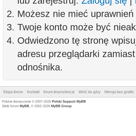
lub zarejestruj.
Zaloguj się
|
Możesz nie mieć uprawnień d
Twoje konto może być niea
Odwiedzono tę stronę wpisu
adresu przeglądarki zamiast
odnośnika.
Ekipa forum
Kontakt
forum.tinycontrol.pl
Wróć do góry
Wersja bez grafiki
Polskie tłumaczenie © 2007-2026
Polski Support MyBB
Silnik forum
MyBB
, © 2002-2026
MyBB Group
.