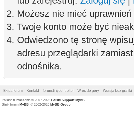
lub zarejestruj.
Zaloguj się
|
Możesz nie mieć uprawnień d
Twoje konto może być niea
Odwiedzono tę stronę wpisu
adresu przeglądarki zamiast
odnośnika.
Ekipa forum
Kontakt
forum.tinycontrol.pl
Wróć do góry
Wersja bez grafiki
Polskie tłumaczenie © 2007-2026
Polski Support MyBB
Silnik forum
MyBB
, © 2002-2026
MyBB Group
.