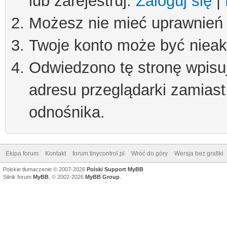
lub zarejestruj.
Zaloguj się
|
Możesz nie mieć uprawnień d
Twoje konto może być niea
Odwiedzono tę stronę wpisu
adresu przeglądarki zamiast
odnośnika.
Ekipa forum
Kontakt
forum.tinycontrol.pl
Wróć do góry
Wersja bez grafiki
Polskie tłumaczenie © 2007-2026
Polski Support MyBB
Silnik forum
MyBB
, © 2002-2026
MyBB Group
.